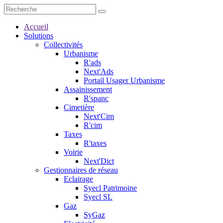
Accueil
Solutions
Collectivités
Urbanisme
R'ads
Next'Ads
Portail Usager Urbanisme
Assainissement
R'spanc
Cimetière
Next'Cim
R'cim
Taxes
R'taxes
Voirie
Next'Dict
Gestionnaires de réseau
Eclairage
Syecl Patrimoine
Syecl SL
Gaz
SyGaz