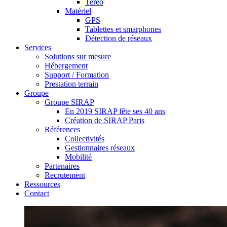
Tereo
Matériel
GPS
Tablettes et smarphones
Détection de réseaux
Services
Solutions sur mesure
Hébergement
Support / Formation
Prestation terrain
Groupe
Groupe SIRAP
En 2019 SIRAP fête ses 40 ans
Création de SIRAP Paris
Références
Collectivités
Gestionnaires réseaux
Mobilité
Partenaires
Recrutement
Ressources
Contact