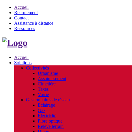
Accueil
Recrutement
Contact
Assistance à distance
Ressources
Accueil
Solutions
Collectivités
Urbanisme
Assainissement
Cimetière
Taxes
Voirie
Gestionnaires de réseau
Eclairage
Gaz
Electricité
Fibre optique
Relève terrain
Divers