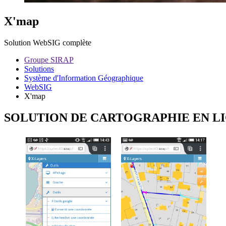
X'map
Solution WebSIG complète
Groupe SIRAP
Solutions
Système d'Information Géographique
WebSIG
X'map
SOLUTION DE CARTOGRAPHIE EN L