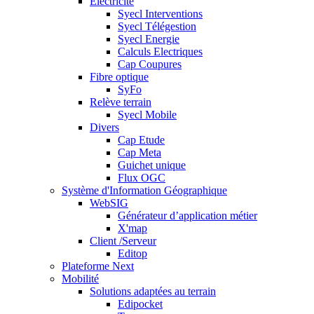
Electricité
Syecl Interventions
Syecl Télégestion
Syecl Energie
Calculs Electriques
Cap Coupures
Fibre optique
SyFo
Relève terrain
Syecl Mobile
Divers
Cap Etude
Cap Meta
Guichet unique
Flux OGC
Système d'Information Géographique
WebSIG
Générateur d’application métier
X'map
Client /Serveur
Editop
Plateforme Next
Mobilité
Solutions adaptées au terrain
Edipocket