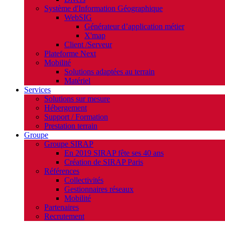
Système d'Information Géographique
WebSIG
Générateur d’application métier
X'map
Client /Serveur
Plateforme Next
Mobilité
Solutions adaptées au terrain
Matériel
Services
Solutions sur mesure
Hébergement
Support / Formation
Prestation terrain
Groupe
Groupe SIRAP
En 2019 SIRAP fête ses 40 ans
Création de SIRAP Paris
Références
Collectivités
Gestionnaires réseaux
Mobilité
Partenaires
Recrutement