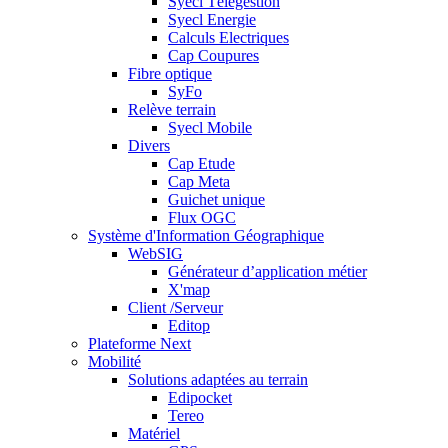
Syecl Télégestion
Syecl Energie
Calculs Electriques
Cap Coupures
Fibre optique
SyFo
Relève terrain
Syecl Mobile
Divers
Cap Etude
Cap Meta
Guichet unique
Flux OGC
Système d'Information Géographique
WebSIG
Générateur d’application métier
X'map
Client /Serveur
Editop
Plateforme Next
Mobilité
Solutions adaptées au terrain
Edipocket
Tereo
Matériel