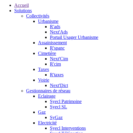
Accueil
Solutions
Collectivités
Urbanisme
R'ads
Next'Ads
Portail Usager Urbanisme
Assainissement
R'spanc
Cimetière
Next'Cim
R'cim
Taxes
R'taxes
Voirie
Next'Dict
Gestionnaires de réseau
Eclairage
Syecl Patrimoine
Syecl SL
Gaz
SyGaz
Electricité
Syecl Interventions