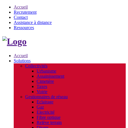
Accueil
Recrutement
Contact
Assistance à distance
Ressources
Accueil
Solutions
Collectivités
Urbanisme
Assainissement
Cimetière
Taxes
Voirie
Gestionnaires de réseau
Eclairage
Gaz
Electricité
Fibre optique
Relève terrain
Divers