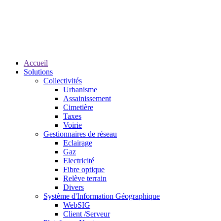
Accueil
Solutions
Collectivités
Urbanisme
Assainissement
Cimetière
Taxes
Voirie
Gestionnaires de réseau
Eclairage
Gaz
Electricité
Fibre optique
Relève terrain
Divers
Système d'Information Géographique
WebSIG
Client /Serveur