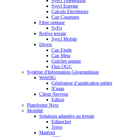
Syecl Télégestion
Syecl Energie
Calculs Electriques
Cap Coupures
Fibre optique
SyFo
Relève terrain
Syecl Mobile
Divers
Cap Etude
Cap Meta
Guichet unique
Flux OGC
Système d'Information Géographique
WebSIG
Générateur d’application métier
X'map
Client /Serveur
Editop
Plateforme Next
Mobilité
Solutions adaptées au terrain
Edipocket
Tereo
Matériel