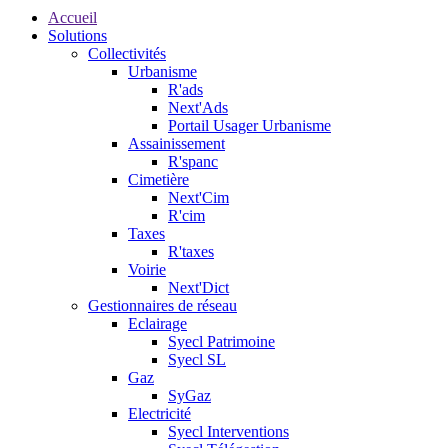
Accueil
Solutions
Collectivités
Urbanisme
R'ads
Next'Ads
Portail Usager Urbanisme
Assainissement
R'spanc
Cimetière
Next'Cim
R'cim
Taxes
R'taxes
Voirie
Next'Dict
Gestionnaires de réseau
Eclairage
Syecl Patrimoine
Syecl SL
Gaz
SyGaz
Electricité
Syecl Interventions