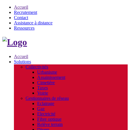
Accueil
Recrutement
Contact
Assistance à distance
Ressources
Accueil
Solutions
Collectivités
Urbanisme
Assainissement
Cimetière
Taxes
Voirie
Gestionnaires de réseau
Eclairage
Gaz
Electricité
Fibre optique
Relève terrain
Divers