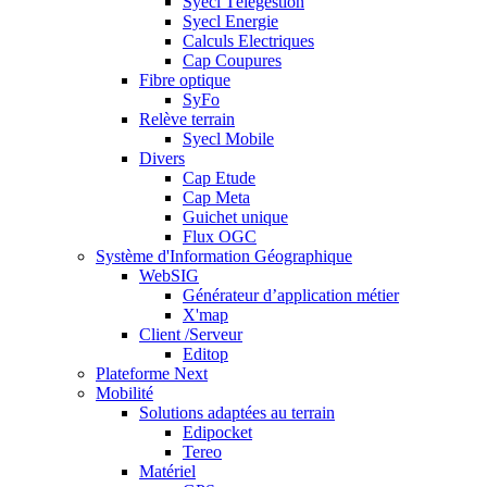
Syecl Télégestion
Syecl Energie
Calculs Electriques
Cap Coupures
Fibre optique
SyFo
Relève terrain
Syecl Mobile
Divers
Cap Etude
Cap Meta
Guichet unique
Flux OGC
Système d'Information Géographique
WebSIG
Générateur d’application métier
X'map
Client /Serveur
Editop
Plateforme Next
Mobilité
Solutions adaptées au terrain
Edipocket
Tereo
Matériel