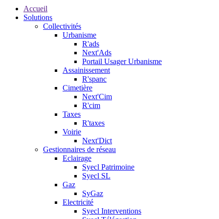
Accueil
Solutions
Collectivités
Urbanisme
R'ads
Next'Ads
Portail Usager Urbanisme
Assainissement
R'spanc
Cimetière
Next'Cim
R'cim
Taxes
R'taxes
Voirie
Next'Dict
Gestionnaires de réseau
Eclairage
Syecl Patrimoine
Syecl SL
Gaz
SyGaz
Electricité
Syecl Interventions