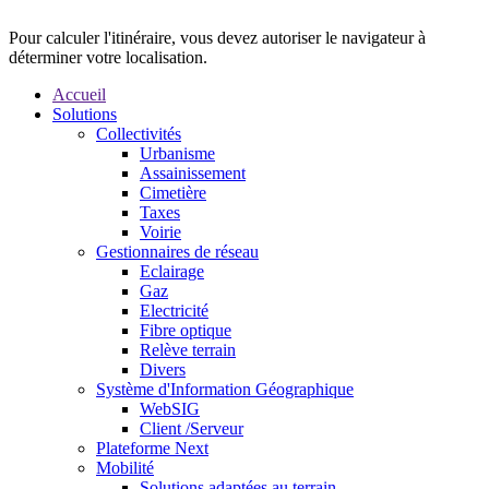
Pour calculer l'itinéraire, vous devez autoriser le navigateur à
déterminer votre localisation.
Accueil
Solutions
Collectivités
Urbanisme
Assainissement
Cimetière
Taxes
Voirie
Gestionnaires de réseau
Eclairage
Gaz
Electricité
Fibre optique
Relève terrain
Divers
Système d'Information Géographique
WebSIG
Client /Serveur
Plateforme Next
Mobilité
Solutions adaptées au terrain