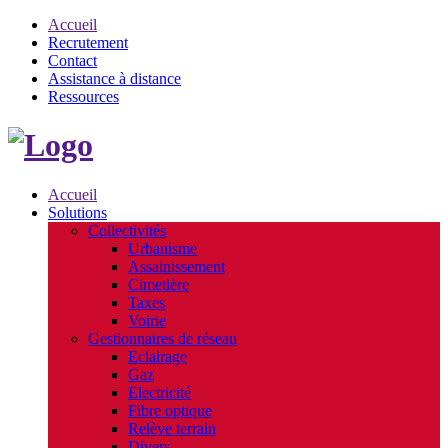
Accueil
Recrutement
Contact
Assistance à distance
Ressources
Accueil
Solutions
Collectivités
Urbanisme
Assainissement
Cimetière
Taxes
Voirie
Gestionnaires de réseau
Eclairage
Gaz
Electricité
Fibre optique
Relève terrain
Divers