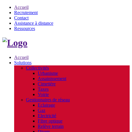
Accueil
Recrutement
Contact
Assistance à distance
Ressources
Accueil
Solutions
Collectivités
Urbanisme
Assainissement
Cimetière
Taxes
Voirie
Gestionnaires de réseau
Eclairage
Gaz
Electricité
Fibre optique
Relève terrain
Divers