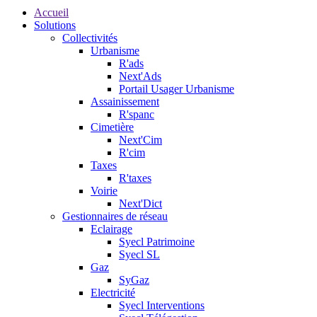
Accueil
Solutions
Collectivités
Urbanisme
R'ads
Next'Ads
Portail Usager Urbanisme
Assainissement
R'spanc
Cimetière
Next'Cim
R'cim
Taxes
R'taxes
Voirie
Next'Dict
Gestionnaires de réseau
Eclairage
Syecl Patrimoine
Syecl SL
Gaz
SyGaz
Electricité
Syecl Interventions