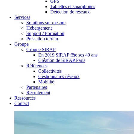
GPS
Tablettes et smarphones
Détection de réseaux
Services
Solutions sur mesure
Hébergement
Support / Formation
Prestation terrain
Groupe
Groupe SIRAP
En 2019 SIRAP fête ses 40 ans
Création de SIRAP Paris
Références
Collectivités
Gestionnaires réseaux
Mobilité
Partenaires
Recrutement
Ressources
Contact