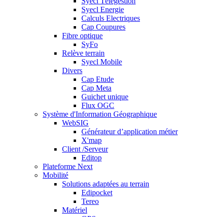
Syecl Télégestion
Syecl Energie
Calculs Electriques
Cap Coupures
Fibre optique
SyFo
Relève terrain
Syecl Mobile
Divers
Cap Etude
Cap Meta
Guichet unique
Flux OGC
Système d'Information Géographique
WebSIG
Générateur d’application métier
X'map
Client /Serveur
Editop
Plateforme Next
Mobilité
Solutions adaptées au terrain
Edipocket
Tereo
Matériel